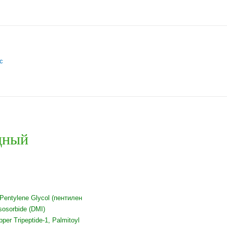
с
дный
Pentylene Glycol (пентилен
sosorbide (DMI)
er Tripeptide-1, Palmitoyl