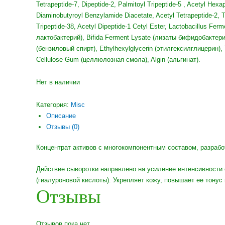
Tetrapeptide-7, Dipeptide-2, Palmitoyl Tripeptide-5 , Acetyl Hexa
Diaminobutyroyl Benzylamide Diacetate, Acetyl Tetrapeptide-2, T
Tripeptide-38, Acetyl Dipeptide-1 Cetyl Ester, Lactobacillus Fer
лактобактерий), Bifida Ferment Lysate (лизаты бифидобактерий
(бензиловый спирт), Ethylhexylglycerin (этилгексилглицерин),
Cellulose Gum (целлюлозная смола), Algin (альгинат).
Нет в наличии
Категория:
Misc
Описание
Отзывы (0)
Концентрат активов с многокомпонентным составом, разраб
Действие сыворотки направлено на усиление интенсивности 
(гиалуроновой кислоты). Укрепляет кожу, повышает ее тону
Отзывы
Отзывов пока нет.