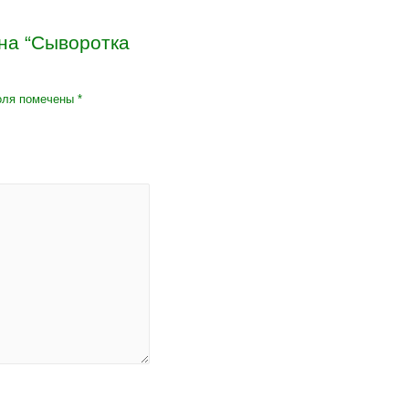
 на “Сыворотка
оля помечены
*