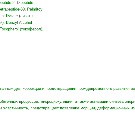
peptide-8, Dipeptide
etrapeptide-30, Palmitoyl
ment Lysate (лизаты
), Benzyl Alcohol
 Tocopherol (токоферол),
отанным для коррекции и предотвращения преждевременного развития во
обменных процессов, микроциркуляции, а также активации синтеза опорн
с и эластичность, предотвращает появление морщин, деформационных из