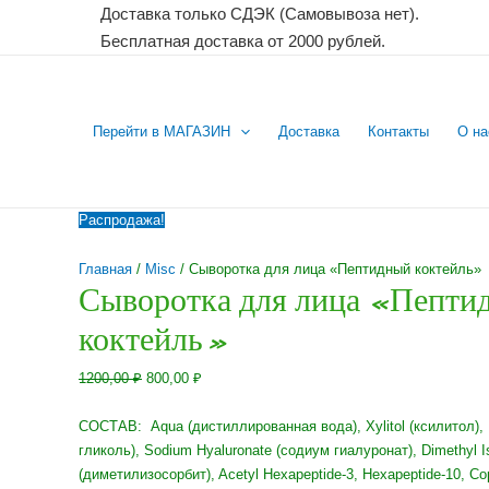
Перейти
Доставка только СДЭК (Самовывоза нет).
к
Бесплатная доставка от 2000 рублей.
содержимому
Перейти в МАГАЗИН
Доставка
Контакты
О на
Распродажа!
Главная
/
Misc
/ Сыворотка для лица «Пептидный коктейль»
Сыворотка для лица «Пепти
коктейль»
Первоначальная
Текущая
1200,00
₽
800,00
₽
цена
цена:
составляла
800,00 ₽.
СОСТАВ: Aqua (дистиллированная вода), Xylitol (ксилитол), 
1200,00 ₽.
гликоль), Sodium Hyaluronate (содиум гиалуронат), Dimethyl I
(диметилизосорбит), Acetyl Hexapeptide-3, Hexapeptide-10, Copp