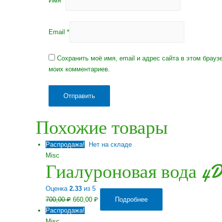
Email
*
Сохранить моё имя, email и адрес сайта в этом брау
моих комментариев.
Похожие товары
Распродажа!
Нет на складе
Misc
Гиалуроновая вода 4D
Оценка
2.33
из 5
Первоначальная
Текущая
700,00
₽
660,00
₽
Подробнее
цена
цена:
Распродажа!
составляла
660,00 ₽.
Misc