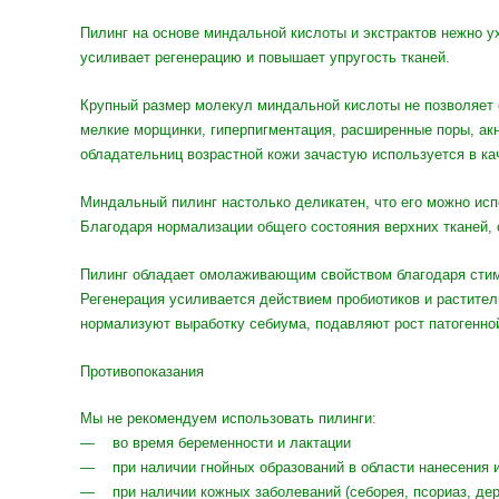
Пилинг на основе миндальной кислоты и экстрактов нежно ух
усиливает регенерацию и повышает упругость тканей.
Крупный размер молекул миндальной кислоты не позволяет е
мелкие морщинки, гиперпигментация, расширенные поры, акн
обладательниц возрастной кожи зачастую используется в ка
Миндальный пилинг настолько деликатен, что его можно испо
Благодаря нормализации общего состояния верхних тканей,
Пилинг обладает омолаживающим свойством благодаря стиму
Регенерация усиливается действием пробиотиков и растител
нормализуют выработку себиума, подавляют рост патогенно
Противопоказания
Мы не рекомендуем использовать пилинги:
— во время беременности и лактации
— при наличии гнойных образований в области нанесения и
— при наличии кожных заболеваний (себорея, псориаз, дер