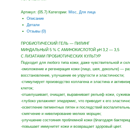
Артикул:
(05.7)
Категории:
Misc
,
Для лица
Описание
Детали
Отзывы (0)
ПРОБИОТИЧЕСКИЙ ГЕЛЬ — ПИЛИНГ
МИНДАЛЬНЫЙ 5 % С АМИНОКИСЛОТОЙ рН 3,2 — 3,5
С ЛИЗАТАМИ ПРОБИОТИЧЕСКИХ КУЛЬТУР
Подходит для любого типа кожи, даже чувствительной и скл
-омоложение и регенерация кожи (лицо, шея, декольте) — ра
восстановление, улучшение ее упругости и эластичности;
-стимулирует производство коллагена и эластина и активиз
клеток;
-отшелушивает, очищает, выравнивает рельеф кожи, сужива
-глубоко увлажняет эпидермис, что приводит к его эластично
-осветление пигментных пятен и последствий воспалительны
-смягчение и нивелирование мелких морщин;
-улучшение состояния проблемной кожи (благодаря бактериц
-повышает иммунитет кожи и возвращает здоровый цвет.