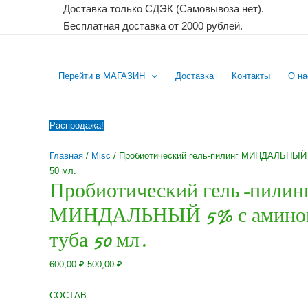
Перейти
Доставка только СДЭК (Самовывоза нет).
к
Бесплатная доставка от 2000 рублей.
содержимому
Перейти в МАГАЗИН
Доставка
Контакты
О на
Распродажа!
Главная
/
Misc
/ Пробиотический гель-пилинг МИНДАЛЬНЫЙ 
50 мл.
Пробиотический гель-пилин
МИНДАЛЬНЫЙ 5% с аминок
туба 50 мл.
Первоначальная
Текущая
600,00
₽
500,00
₽
цена
цена:
составляла
500,00 ₽.
СОСТАВ