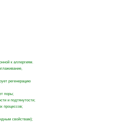
онной к аллергиям.
зглаживание,
ирует регенерацию
ет поры;
сти и подтянутости;
х процессов;
идным свойствам);