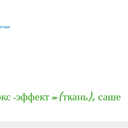
складе
окс-эффект»(ткань), саше