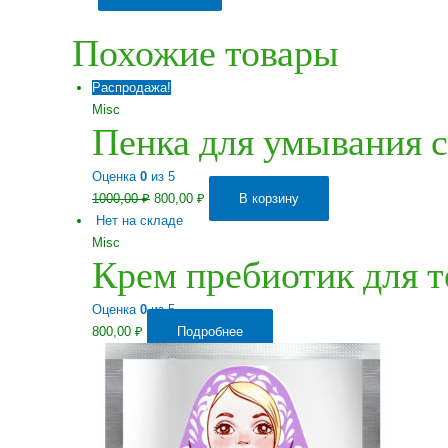
Похожие товары
Распродажа!
Misc
Пенка для умывания с
Оценка
0
из 5
Первоначальная
Текущая
1000,00
₽
800,00
₽
В корзину
цена
цена:
Нет на складе
составляла
800,00 ₽.
Misc
Крем пребиотик для т
1000,00 ₽.
Оценка
0
из 5
800,00
₽
Подробнее