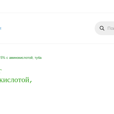
Поиск
товаров
с
5% с аминокислотой, туба
г
ислотой,