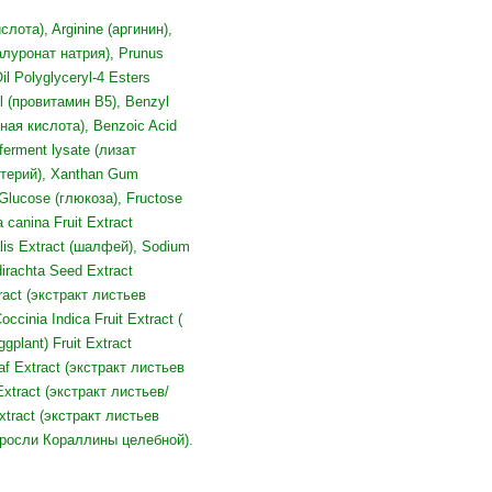
лота), Arginine (аргинин),
иалуронат натрия), Prunus
l Polyglyceryl-4 Esters
l (провитамин В5), Benzyl
ная кислота), Benzoic Acid
ferment lysate (лизат
актерий), Xanthan Gum
 Glucose (глюкоза), Fructose
 canina Fruit Extract
nalis Extract (шалфей), Sodium
irachta Seed Extract
ract (экстракт листьев
inia Indica Fruit Extract (
plant) Fruit Extract
 Extract (экстракт листьев
xtract (экстракт листьев/
tract (экстракт листьев
одоросли Кораллины целебной).