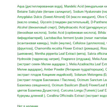
600,00 ₽.
Aqua (дистиллированная вода), Mandelic Acid (миндальная кис
Betaine Salicylate (бетаин салицилат), Sodium Hyaluronate (г
Amygdalus Dulcis (Sweet Almond) Oil (масло миндаля), Olive Oi
(масло оливы), Glycerin (глицерин растительный), D-Pantheno
Alcohol (бензиловый спирт), Dehydroacetic Acid (дегидроуксус
(бензойная кислота), Sorbic Acid (сорбиновая кислота), Bifida 
бифидобактерий), Lactobacillus ferment lysate (лизат лактоб
(ксантановая камедь), Inulin (инулин), Cellulose (целлюлоза),
(фруктоза), Chamomilla recutita Flower Extract (ромашка), Rosa
(шиповник), Mentha pipperita Leaf Extract (мята), Salvia offici
Hydroxide (гидроксид натрия), Fragrance (отдушка), Melia Azad
(экстракт семян Мелии ацедарах ), Melia Azadirachta Leaf Ext
Мелии ацедарах), Amber Powder (Янтарная пудра/порошок), Cocc
экстракт плодов Кокцинии индийской), Solanum Melongena (Egg
(экстракт плодов Баклажана / Паслена), Ocimum Sanctum Leaf
Базилика священного), Ocimum Basilicum (Basil) Flower/Leaf E
цветов Базилика Душистого), Curcuma Longa (Tumeric) Leaf Ex
Куркумы длинной ), Corallina Officinalis Extract (экстракт в
Нет в наличии