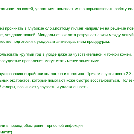
аживает за кожей, увлажняет, помогает мягко нормализовать работу сал
й проникать в глубокие слои,поэтому пилинг направлен на решение пов
е, увядание тканей. Миндальная кислота разрушает связи между чешуйк
честве подготовки к уходовым антивозрастным процедурам.
льзовать круглый год в уходе даже за чувствительной и тонкой кожей. 
 сосудистые проявления могут стать менее заметными.
лированию выработки коллагена и эластина. Причем спустя всего 2-3 с
ьных экстрактов, которые помогают коже быстро восстановиться. Полез
й флоры, повышают упругость и увлажненность.
ли в период обострения герпесной инфекции
матит)